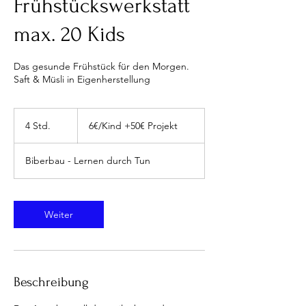
Frühstückswerkstatt
max. 20 Kids
Das gesunde Frühstück für den Morgen.
Saft & Müsli in Eigenherstellung
6€/Kind
+50€
4 Std.
4
6€/Kind +50€ Projekt
Projekt
S
t
Biberbau - Lernen durch Tun
d
.
Weiter
Beschreibung