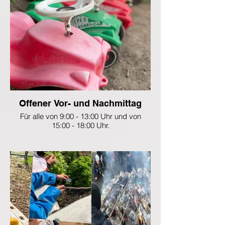
Biberbau
zu
möchten
bereit.
finanzieren.
wir
die
10.000 €,
die
wir
vorgestreckt
haben,
gern
Stück
für
Offener Vor- und Nachmittag
Stück
Für alle von 9:00 - 13:00 Uhr und von
über
15:00 - 18:00 Uhr.
Spenden
zurückfinanzieren.
Jeder
Beitrag
hilft
–
danke
für
eure
Unterstützung!