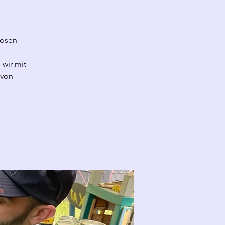
losen
 wir mit
 von