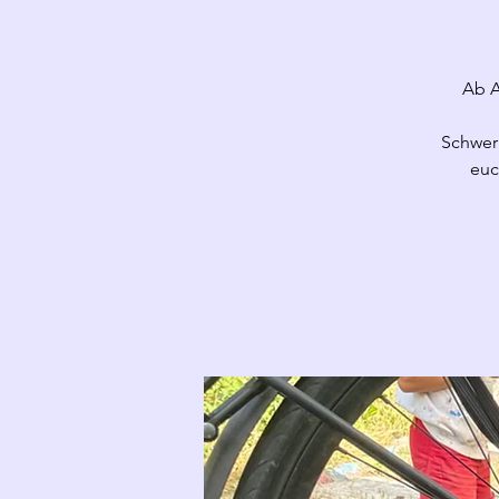
Ab A
Schwerp
euc