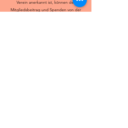
Verein anerkannt ist, können der
Mitgliedsbeitrag und Spenden von der
Steuer abgesetzt werden! Außerdem hast
du noch viele weitere Vorteile von einer
Mitgliedschaft, wie du weiter unten lesen
kannst.
Bei Fragen, wende dich doch gerne per
Mail
an uns.
VORTEILE FÜR
FÖRDERMITGLIEDER
Für dich als Mitgliedskind finden
unregelmäßig spezielle Bildungs- und
Freizeitangebote wie z.B. Pony Reiten und
unsere Übernachtung statt.