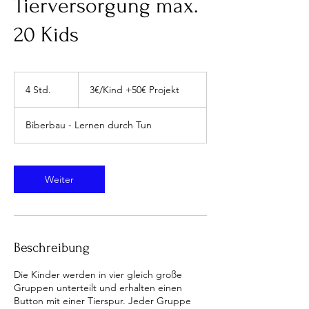
Tierversorgung max.
20 Kids
3€/Kind
+50€
4 Std.
4
3€/Kind +50€ Projekt
Projekt
S
t
Biberbau - Lernen durch Tun
d
.
Weiter
Beschreibung
Die Kinder werden in vier gleich große
Gruppen unterteilt und erhalten einen
Button mit einer Tierspur. Jeder Gruppe